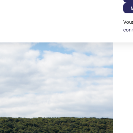
M
Vou
con