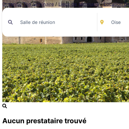
Organise Ton Séminaire
/
Lieux de séminaire
/
Location de
Aucun prestataire trouvé