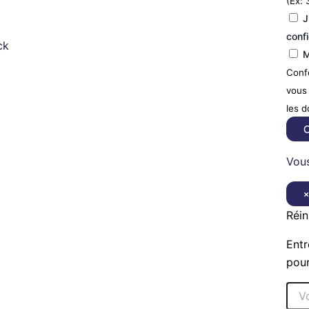
(Ex: 
J
confi
ck
M
Confo
vous 
les 
C
Vous
Réin
Entr
pour