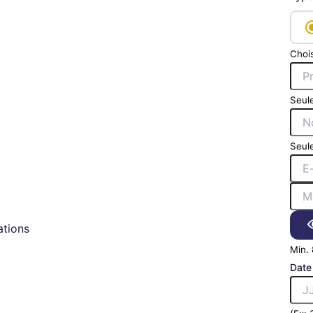
Chois
Seule
Seule
tions
Min. 
Date