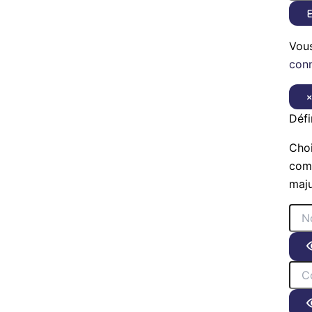
E
Vou
con
Défi
Choi
comp
maju