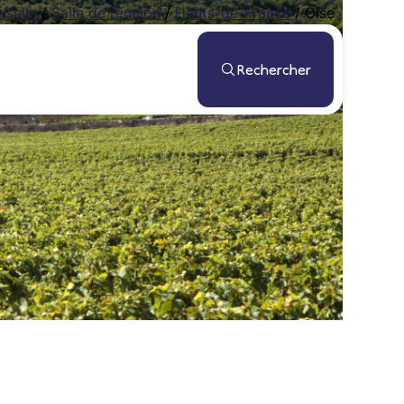
 salle
/
Salle de réunion
/
Hauts-de-France
/
Oise
Rechercher