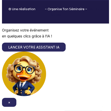
o
r
i
e
© Une réalisation
H-TIC
– Organise Ton Séminaire –
Mentions
k
a
n
légales
m
Organisez votre événement
en quelques clics grâce à l'IA !
LANCER VOTRE ASSISTANT IA
×