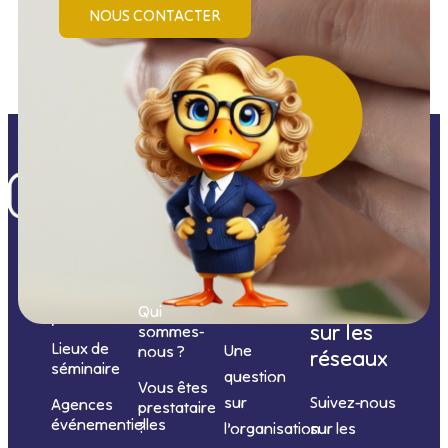
NOUS CONTACTER
Nos
catégories
Nous
Nous
Informations
de
contacter
suivre
Qui
prestations
sur les
sommes-
Lieux de
Une
nous ?
réseaux
séminaire
question
Vous êtes
sur
Suivez-nous
Agences
prestataire
événementielles
?
l’organisation
sur les