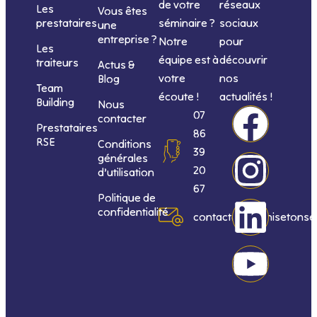
de votre
réseaux
Les
Vous êtes
séminaire ?
sociaux
prestataires
une
entreprise ?
Notre
pour
Les
équipe est à
découvrir
traiteurs
Actus &
votre
nos
Blog
Team
écoute !
actualités !
Building
Nous
F
I
L
Y
07
contacter
Prestataires
86
RSE
Conditions
a
n
i
o
39
générales
20
d’utilisation
c
s
n
u
67
Politique de
confidentialité
e
t
k
t
contact@organisetonse
b
a
e
u
o
g
d
b