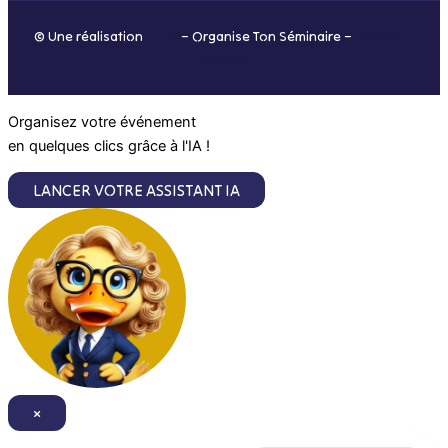
o
r
i
e
© Une réalisation
H-TIC
– Organise Ton Séminaire –
Mentions
k
a
n
légales
m
Organisez votre événement
en quelques clics grâce à l'IA !
LANCER VOTRE ASSISTANT IA
×