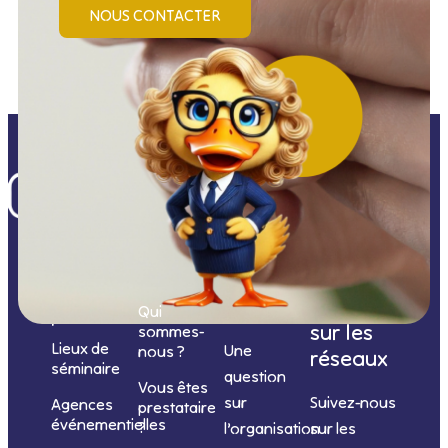
NOUS CONTACTER
Nos
catégories
Nous
Nous
Informations
de
contacter
suivre
Qui
prestations
sur les
sommes-
Lieux de
Une
nous ?
réseaux
séminaire
question
Vous êtes
sur
Suivez-nous
Agences
prestataire
événementielles
?
l’organisation
sur les