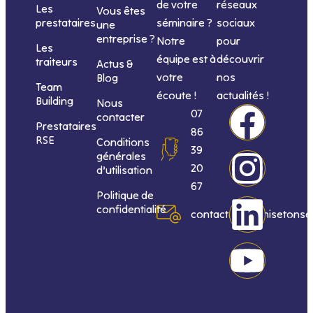
de votre
réseaux
Les
Vous êtes
séminaire ?
sociaux
prestataires
une
entreprise ?
Notre
pour
Les
équipe est à
découvrir
traiteurs
Actus &
votre
nos
Blog
Team
écoute !
actualités !
Building
Nous
F
I
L
Y
07
contacter
Prestataires
86
RSE
Conditions
a
n
i
o
39
générales
20
d’utilisation
c
s
n
u
67
Politique de
confidentialité
e
t
k
t
contact@organisetonse
b
a
e
u
o
g
d
b