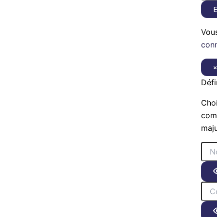
E
Vou
con
Défi
Choi
comp
maju