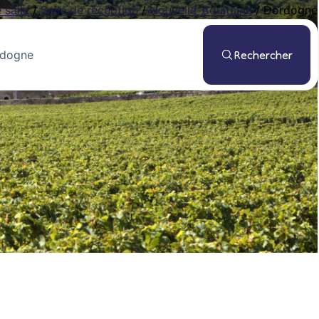
 salle
/
Salle de réception
/
Nouvelle-Aquitaine
/
Dordogne
Rechercher