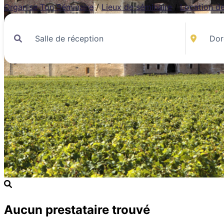
Organise Ton Séminaire
/
Lieux de séminaire
/
Location de
Aucun prestataire trouvé