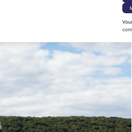
M
Vou
con