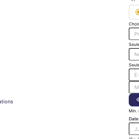
Chois
Seule
Seule
tions
Min. 
Date