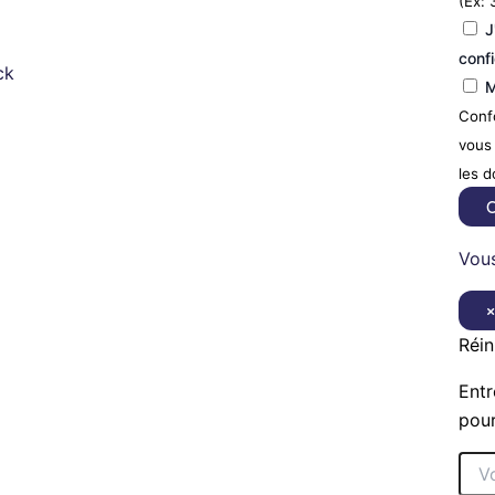
(Ex: 
J
confi
ck
M
Confo
vous 
les 
C
Vous
Réin
Entr
pour