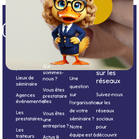
Nos
catégories
Nous
Nous
Informations
de
contacter
suivre
Qui
prestations
sur les
sommes-
Lieux de
Une
nous ?
réseaux
séminaire
question
Vous êtes
sur
Suivez-nous
Agences
prestataire
événementielles
?
l’organisation
sur les
de votre
réseaux
Les
Vous êtes
séminaire ?
sociaux
prestataires
une
entreprise ?
Notre
pour
Les
équipe est à
découvrir
traiteurs
Actus &