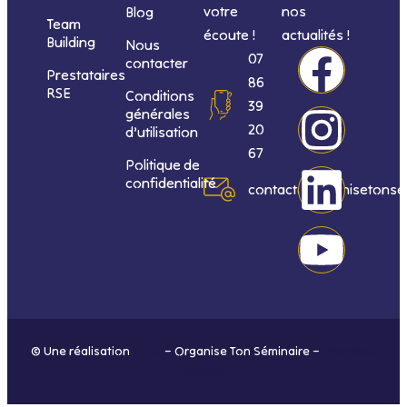
votre
nos
Blog
Team
écoute !
actualités !
Building
Nous
F
I
L
Y
07
contacter
Prestataires
86
RSE
Conditions
a
n
i
o
39
générales
20
d’utilisation
c
s
n
u
67
Politique de
confidentialité
e
t
k
t
contact@organisetonse
b
a
e
u
o
g
d
b
o
r
i
e
© Une réalisation
H-TIC
– Organise Ton Séminaire –
Mentions
k
a
n
légales