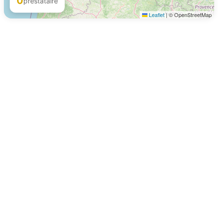
0
prestataire
Leaflet
|
© OpenStreetMap