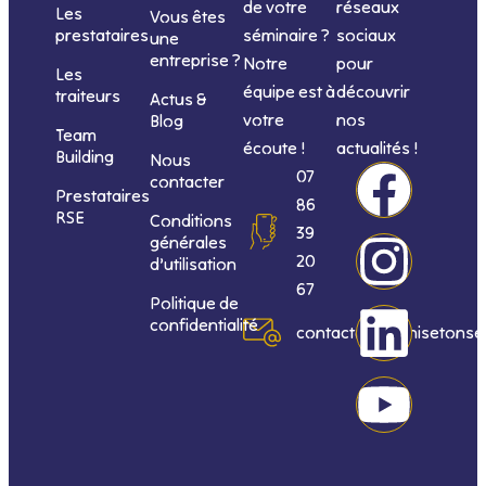
de votre
réseaux
Les
Vous êtes
séminaire ?
sociaux
prestataires
une
entreprise ?
Notre
pour
Les
équipe est à
découvrir
traiteurs
Actus &
votre
nos
Blog
Team
écoute !
actualités !
Building
Nous
F
I
L
Y
07
contacter
Prestataires
86
RSE
Conditions
a
n
i
o
39
générales
20
d’utilisation
c
s
n
u
67
Politique de
confidentialité
e
t
k
t
contact@organisetonse
b
a
e
u
o
g
d
b