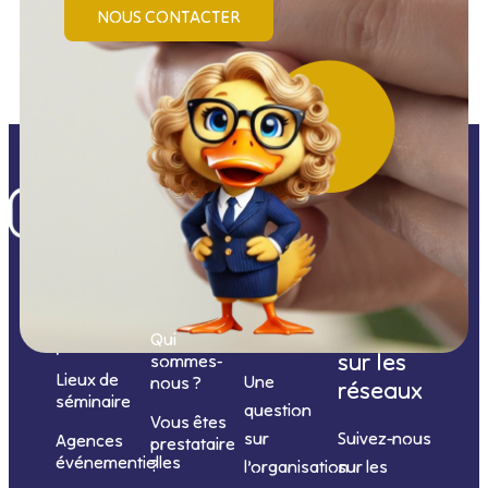
NOUS CONTACTER
Nos
catégories
Nous
Nous
Informations
de
contacter
suivre
Qui
prestations
sur les
sommes-
Lieux de
Une
nous ?
réseaux
séminaire
question
Vous êtes
sur
Suivez-nous
Agences
prestataire
événementielles
?
l’organisation
sur les