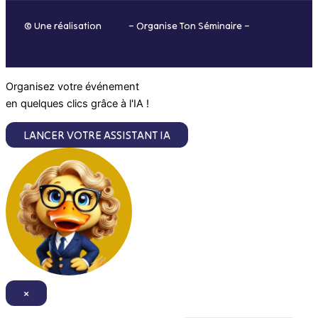
o
r
i
e
© Une réalisation
H-TIC
– Organise Ton Séminaire –
Mentions
k
a
n
légales
m
Organisez votre événement
en quelques clics grâce à l'IA !
LANCER VOTRE ASSISTANT IA
×