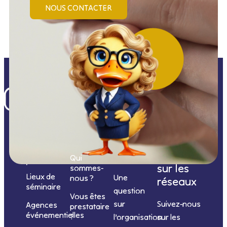
NOUS CONTACTER
Nos
catégories
Nous
Nous
Informations
de
contacter
suivre
Qui
prestations
sur les
sommes-
Lieux de
Une
nous ?
réseaux
séminaire
question
Vous êtes
sur
Suivez-nous
Agences
prestataire
événementielles
?
l’organisation
sur les