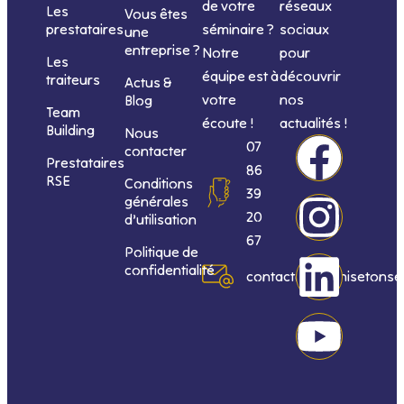
de votre
réseaux
Les
Vous êtes
séminaire ?
sociaux
prestataires
une
entreprise ?
Notre
pour
Les
équipe est à
découvrir
traiteurs
Actus &
votre
nos
Blog
Team
écoute !
actualités !
Building
Nous
F
I
L
Y
07
contacter
Prestataires
86
RSE
Conditions
a
n
i
o
39
générales
20
d’utilisation
c
s
n
u
67
Politique de
confidentialité
e
t
k
t
contact@organisetonse
b
a
e
u
o
g
d
b