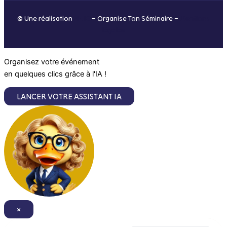
o
r
i
e
© Une réalisation
H-TIC
– Organise Ton Séminaire –
Mentions
k
a
n
légales
m
Organisez votre événement
en quelques clics grâce à l'IA !
LANCER VOTRE ASSISTANT IA
×