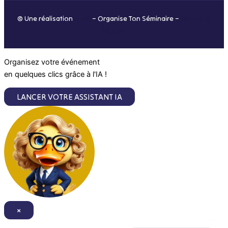
o
r
i
e
© Une réalisation
H-TIC
– Organise Ton Séminaire –
Mentions
k
a
n
légales
m
Organisez votre événement
en quelques clics grâce à l'IA !
LANCER VOTRE ASSISTANT IA
×