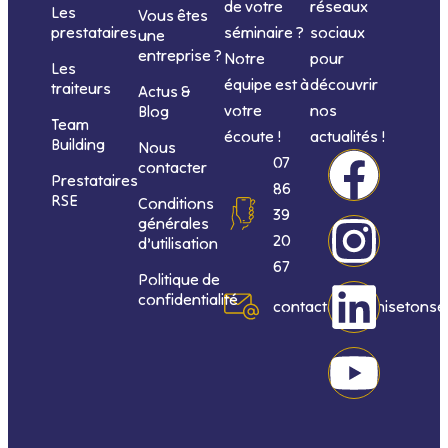
de votre
réseaux
Les
Vous êtes
séminaire ?
sociaux
prestataires
une
entreprise ?
Notre
pour
Les
équipe est à
découvrir
traiteurs
Actus &
votre
nos
Blog
Team
écoute !
actualités !
Building
Nous
F
I
L
Y
07
contacter
Prestataires
86
RSE
Conditions
a
n
i
o
39
générales
20
d’utilisation
c
s
n
u
67
Politique de
confidentialité
e
t
k
t
contact@organisetonse
b
a
e
u
o
g
d
b