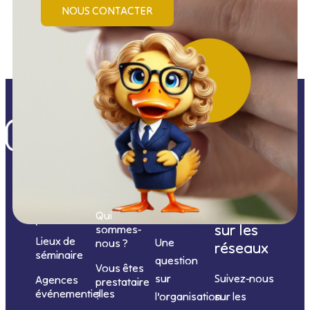
NOUS CONTACTER
Nos
catégories
Nous
Nous
Informations
de
contacter
suivre
Qui
prestations
sur les
sommes-
Lieux de
Une
nous ?
réseaux
séminaire
question
Vous êtes
sur
Suivez-nous
Agences
prestataire
événementielles
?
l’organisation
sur les