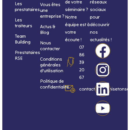
de votre
réseaux
Les
Vous êtes
séminaire ?
sociaux
prestataires
une
entreprise ?
Notre
pour
Les
équipe est à
découvrir
traiteurs
Actus &
votre
nos
Blog
Team
écoute !
actualités !
Building
Nous
F
I
L
Y
07
contacter
Prestataires
86
RSE
Conditions
a
n
i
o
39
générales
20
d’utilisation
c
s
n
u
67
Politique de
confidentialité
e
t
k
t
contact@organisetonse
b
a
e
u
o
g
d
b