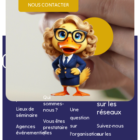
NOUS CONTACTER
Nos
catégories
Nous
Nous
Informations
de
contacter
suivre
Qui
prestations
sur les
sommes-
Lieux de
Une
nous ?
réseaux
séminaire
question
Vous êtes
sur
Suivez-nous
Agences
prestataire
événementielles
?
l’organisation
sur les