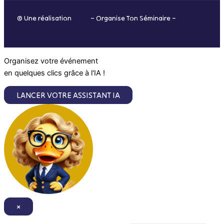
o
r
i
e
© Une réalisation
H-TIC
– Organise Ton Séminaire –
Mentions
k
a
n
légales
m
Organisez votre événement
en quelques clics grâce à l'IA !
LANCER VOTRE ASSISTANT IA
×