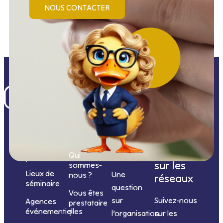
NOUS CONTACTER
Nos
catégories
Nous
Nous
Informations
de
contacter
suivre
Qui
prestations
sur les
sommes-
Lieux de
Une
nous ?
réseaux
séminaire
question
Vous êtes
sur
Suivez-nous
Agences
prestataire
événementielles
?
l’organisation
sur les