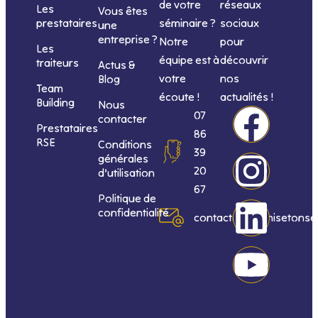
de votre
réseaux
Les
Vous êtes
séminaire ?
sociaux
prestataires
une
entreprise ?
Notre
pour
Les
équipe est à
découvrir
traiteurs
Actus &
votre
nos
Blog
Team
écoute !
actualités !
Building
Nous
F
I
L
Y
07
contacter
Prestataires
86
RSE
Conditions
a
n
i
o
39
générales
20
d’utilisation
c
s
n
u
67
Politique de
confidentialité
e
t
k
t
contact@organisetonse
b
a
e
u
o
g
d
b