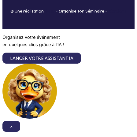
o
r
i
e
© Une réalisation
H-TIC
– Organise Ton Séminaire –
Mentions
k
a
n
légales
m
Organisez votre événement
en quelques clics grâce à l'IA !
LANCER VOTRE ASSISTANT IA
×