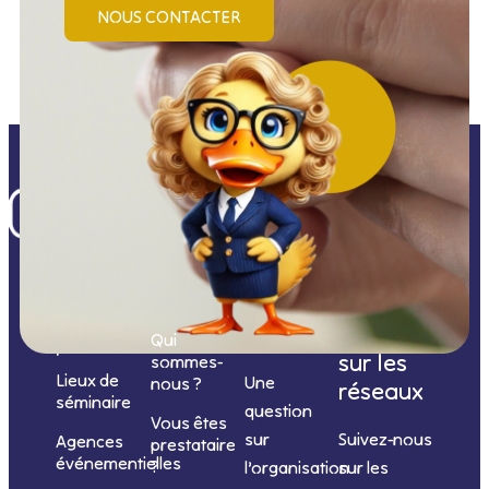
NOUS CONTACTER
Nos
catégories
Nous
Nous
Informations
de
contacter
suivre
Qui
prestations
sur les
sommes-
Lieux de
Une
nous ?
réseaux
séminaire
question
Vous êtes
sur
Suivez-nous
Agences
prestataire
événementielles
?
l’organisation
sur les