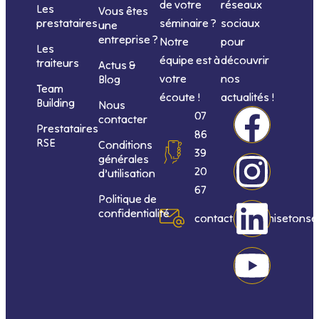
de votre
réseaux
Les
Vous êtes
séminaire ?
sociaux
prestataires
une
entreprise ?
Notre
pour
Les
équipe est à
découvrir
traiteurs
Actus &
votre
nos
Blog
Team
écoute !
actualités !
Building
Nous
F
I
L
Y
07
contacter
Prestataires
86
RSE
Conditions
a
n
i
o
39
générales
20
d’utilisation
c
s
n
u
67
Politique de
confidentialité
e
t
k
t
contact@organisetonse
b
a
e
u
o
g
d
b