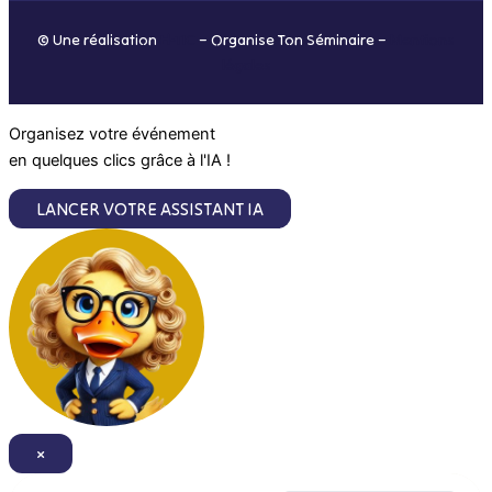
o
r
i
e
© Une réalisation
H-TIC
– Organise Ton Séminaire –
Mentions
k
a
n
légales
m
Organisez votre événement
en quelques clics grâce à l'IA !
LANCER VOTRE ASSISTANT IA
×