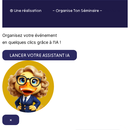
o
r
i
e
© Une réalisation
H-TIC
– Organise Ton Séminaire –
Mentions
k
a
n
légales
m
Organisez votre événement
en quelques clics grâce à l'IA !
LANCER VOTRE ASSISTANT IA
×