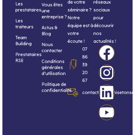
de votre
réseaux
Les
Vous êtes
séminaire ?
sociaux
prestataires
une
entreprise ?
Notre
pour
Les
équipe est à
découvrir
traiteurs
Actus &
votre
nos
Blog
Team
écoute !
actualités !
Building
Nous
F
I
L
Y
07
contacter
Prestataires
86
RSE
Conditions
a
n
i
o
39
générales
20
d’utilisation
c
s
n
u
67
Politique de
confidentialité
e
t
k
t
contact@organisetonse
b
a
e
u
o
g
d
b