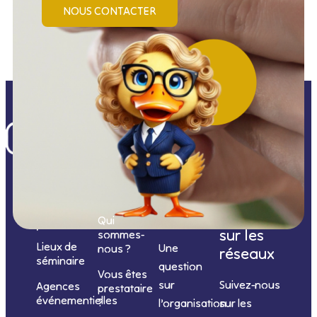
NOUS CONTACTER
Nos
catégories
Nous
Nous
Informations
de
contacter
suivre
Qui
prestations
sur les
sommes-
Lieux de
Une
nous ?
réseaux
séminaire
question
Vous êtes
sur
Suivez-nous
Agences
prestataire
événementielles
?
l’organisation
sur les