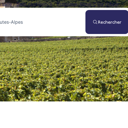
 salle
/
Salle conférence
/
Provence-Alpes-Côte d'Azur
/
H
Rechercher