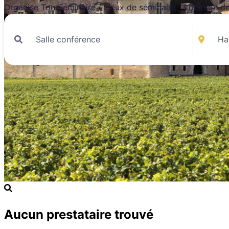
Organise Ton Séminaire
/
Lieux de séminaire
/
Location de
Aucun prestataire trouvé