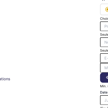
Chois
Seule
Seule
tions
Min. 
Date