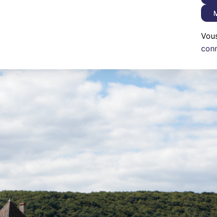
M
Vou
con