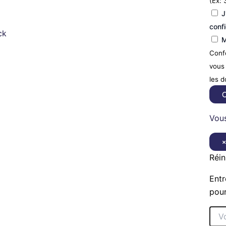
(Ex: 
J
confi
ck
M
Confo
vous 
les 
C
Vous
Réin
Entr
pour