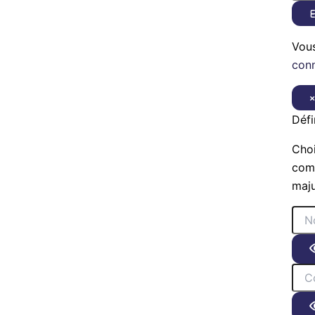
E
Vou
con
Défi
Choi
comp
maju