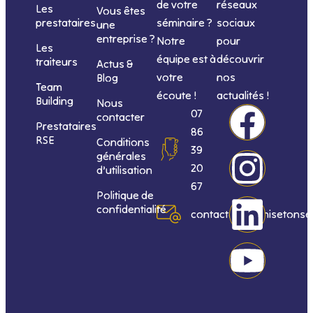
de votre
réseaux
Les
Vous êtes
séminaire ?
sociaux
prestataires
une
entreprise ?
Notre
pour
Les
équipe est à
découvrir
traiteurs
Actus &
votre
nos
Blog
Team
écoute !
actualités !
Building
Nous
F
I
L
Y
07
contacter
Prestataires
86
RSE
Conditions
a
n
i
o
39
générales
20
d’utilisation
c
s
n
u
67
Politique de
confidentialité
e
t
k
t
contact@organisetonse
b
a
e
u
o
g
d
b