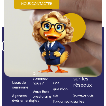
NOUS CONTACTER
Nos
catégories
Nous
Nous
Informations
de
contacter
suivre
Qui
prestations
sur les
sommes-
Lieux de
Une
nous ?
réseaux
séminaire
question
Vous êtes
sur
Suivez-nous
Agences
prestataire
événementielles
?
l’organisation
sur les