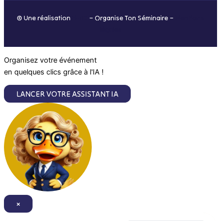
o
r
i
e
© Une réalisation
H-TIC
– Organise Ton Séminaire –
Mentions
k
a
n
légales
m
Organisez votre événement
en quelques clics grâce à l'IA !
LANCER VOTRE ASSISTANT IA
×