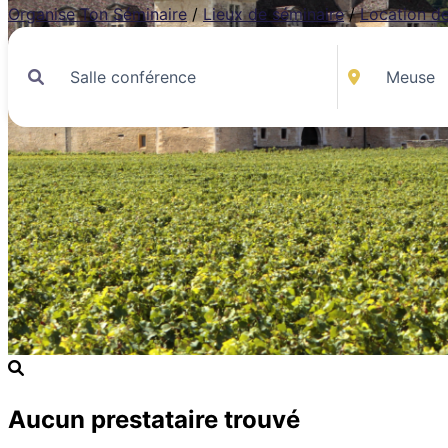
Organise Ton Séminaire
/
Lieux de séminaire
/
Location de
Aucun prestataire trouvé