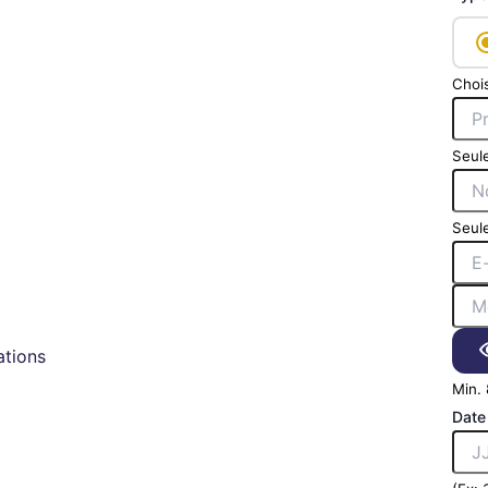
Chois
Seule
Seule
tions
Min. 
Date