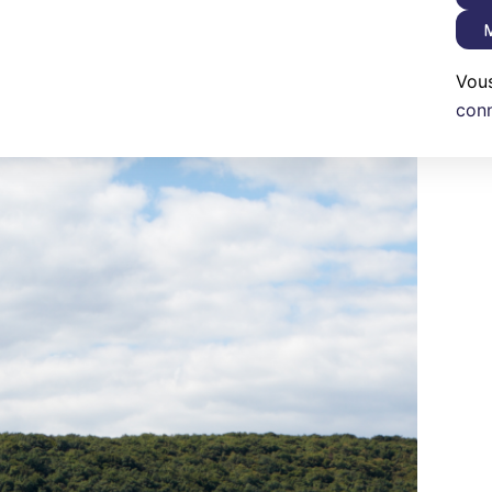
M
Vou
con