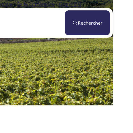
 salle
/
Salle conférence
/
Grand Est
/
Meuse
Rechercher