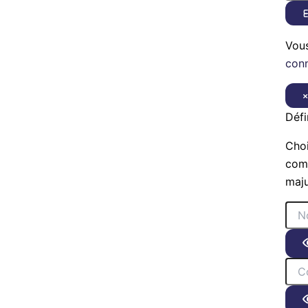
E
Vou
con
Défi
Choi
comp
maju