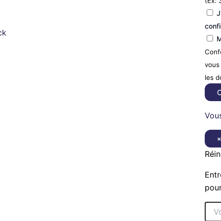
(Ex: 
J
confi
ck
M
Confo
vous 
les 
C
Vous
Réin
Entr
pour