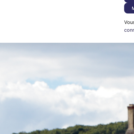
M
Vou
con