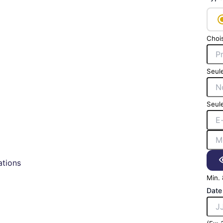
Chois
Seule
Seule
tions
Min. 
Date