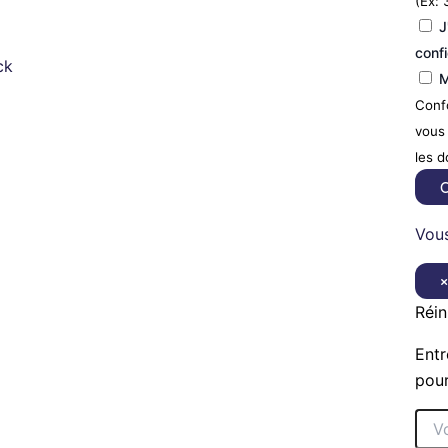
(Ex: 
J
confi
ck
M
Confo
vous 
les 
C
Vous
Réin
Entr
pour