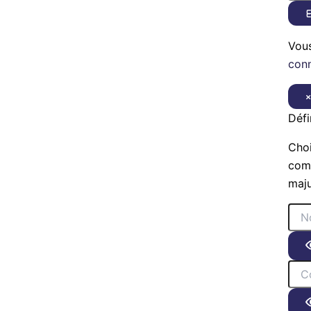
E
Vou
con
Défi
Choi
comp
maju