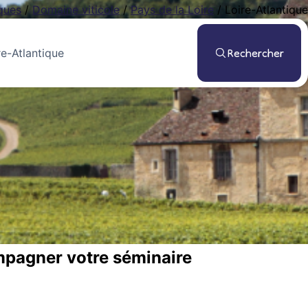
ques
/
Domaine viticole
/
Pays de la Loire
/
Loire-Atlantique
Rechercher
mpagner votre séminaire