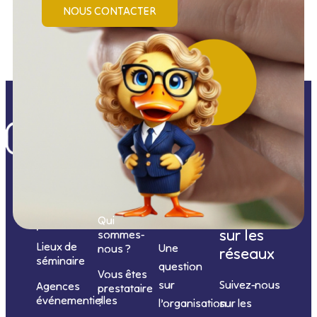
NOUS CONTACTER
Nos
catégories
Nous
Nous
Informations
de
contacter
suivre
Qui
prestations
sur les
sommes-
Lieux de
Une
nous ?
réseaux
séminaire
question
Vous êtes
sur
Suivez-nous
Agences
prestataire
événementielles
?
l’organisation
sur les