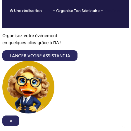
o
r
i
e
© Une réalisation
H-TIC
– Organise Ton Séminaire –
Mentions
k
a
n
légales
m
Organisez votre événement
en quelques clics grâce à l'IA !
LANCER VOTRE ASSISTANT IA
×