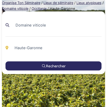
Organise Ton Séminaire
/
Lieux de séminaire
/
Lieux atypiques
/
Domaine viticole
/
Occitanie
/
Haute-Garonne
Rechercher