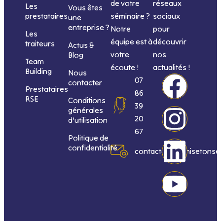
de votre
réseaux
Les
Vous êtes
séminaire ?
sociaux
prestataires
une
entreprise ?
Notre
pour
Les
équipe est à
découvrir
traiteurs
Actus &
votre
nos
Blog
Team
écoute !
actualités !
Building
Nous
F
I
L
Y
07
contacter
Prestataires
86
RSE
Conditions
a
n
i
o
39
générales
20
d’utilisation
c
s
n
u
67
Politique de
confidentialité
e
t
k
t
contact@organisetonse
b
a
e
u
o
g
d
b