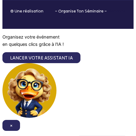
o
r
i
e
© Une réalisation
H-TIC
– Organise Ton Séminaire –
Mentions
k
a
n
légales
m
Organisez votre événement
en quelques clics grâce à l'IA !
LANCER VOTRE ASSISTANT IA
×