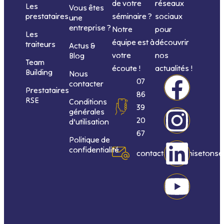
de votre
réseaux
Les
Vous êtes
séminaire ?
sociaux
prestataires
une
entreprise ?
Notre
pour
Les
équipe est à
découvrir
traiteurs
Actus &
votre
nos
Blog
Team
écoute !
actualités !
Building
Nous
F
I
L
Y
07
contacter
Prestataires
86
RSE
Conditions
a
n
i
o
39
générales
20
d’utilisation
c
s
n
u
67
Politique de
confidentialité
e
t
k
t
contact@organisetonse
b
a
e
u
o
g
d
b