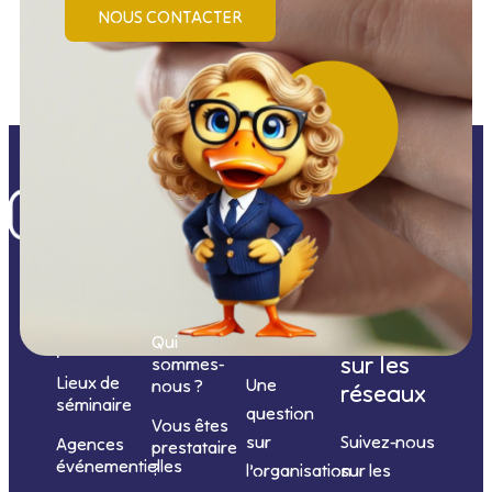
NOUS CONTACTER
Nos
catégories
Nous
Nous
Informations
de
contacter
suivre
Qui
prestations
sur les
sommes-
Lieux de
Une
nous ?
réseaux
séminaire
question
Vous êtes
sur
Suivez-nous
Agences
prestataire
événementielles
?
l’organisation
sur les