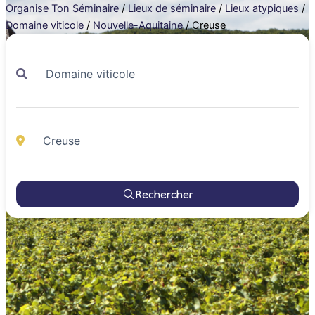
Organise Ton Séminaire
/
Lieux de séminaire
/
Lieux atypiques
/
Domaine viticole
/
Nouvelle-Aquitaine
/
Creuse
Rechercher