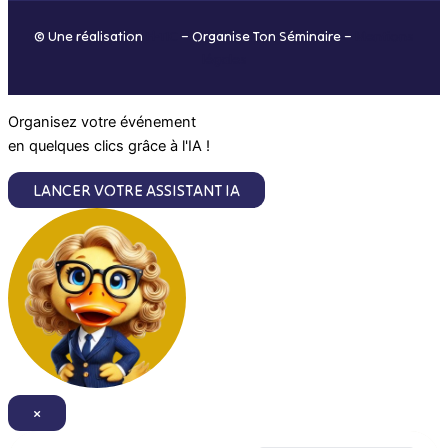
o
r
i
e
© Une réalisation
H-TIC
– Organise Ton Séminaire –
Mentions
k
a
n
légales
m
Organisez votre événement
en quelques clics grâce à l'IA !
LANCER VOTRE ASSISTANT IA
×