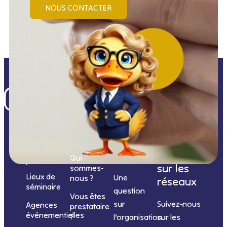
NOUS CONTACTER
Nos
catégories
Nous
Nous
Informations
de
contacter
suivre
Qui
prestations
sur les
sommes-
Lieux de
Une
nous ?
réseaux
séminaire
question
Vous êtes
sur
Suivez-nous
Agences
prestataire
événementielles
?
l’organisation
sur les