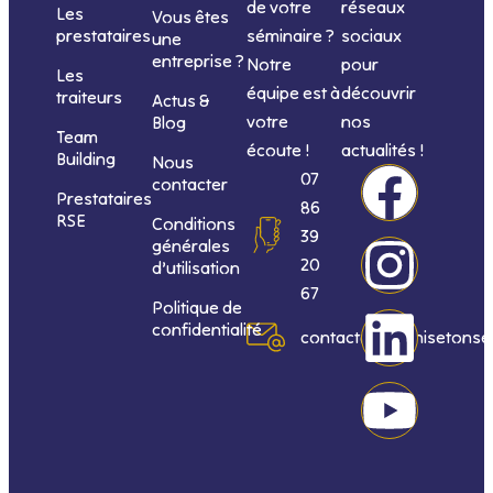
de votre
réseaux
Les
Vous êtes
séminaire ?
sociaux
prestataires
une
entreprise ?
Notre
pour
Les
équipe est à
découvrir
traiteurs
Actus &
votre
nos
Blog
Team
écoute !
actualités !
Building
Nous
F
I
L
Y
07
contacter
Prestataires
86
RSE
Conditions
a
n
i
o
39
générales
20
d’utilisation
c
s
n
u
67
Politique de
confidentialité
e
t
k
t
contact@organisetonse
b
a
e
u
o
g
d
b