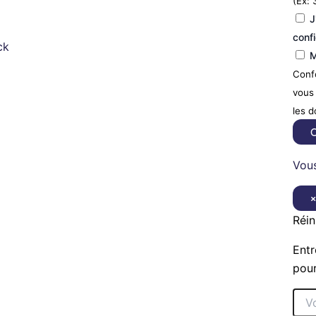
(Ex: 
J
confi
ck
M
Confo
vous 
les 
C
Vous
Réin
Entr
pour