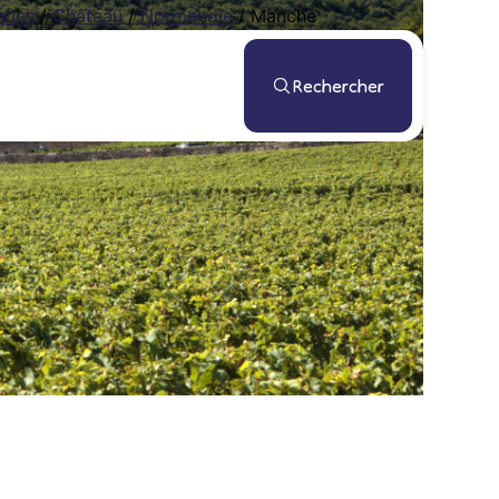
ques
/
Château
/
Normandie
/
Manche
Rechercher