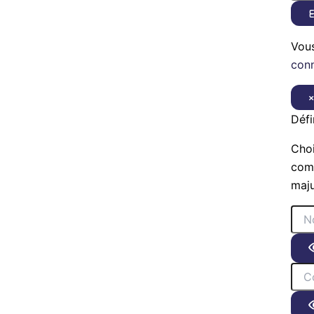
E
Vou
con
Défi
Choi
comp
maju