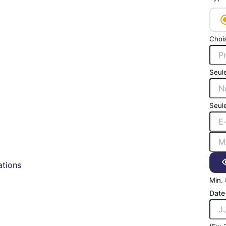
Chois
Seule
Seule
tions
Min. 
Date