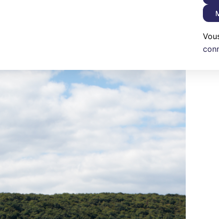
M
Vou
con