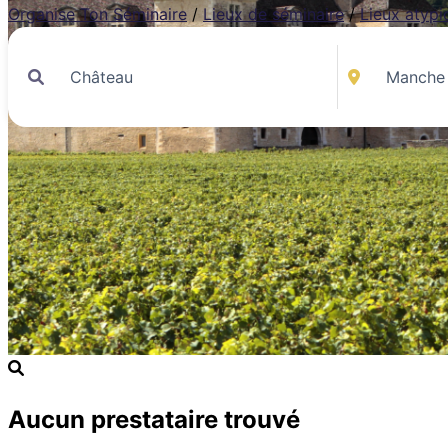
Organise Ton Séminaire
/
Lieux de séminaire
/
Lieux atypi
Aucun prestataire trouvé