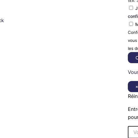
(Ex: 
J
confi
ck
M
Confo
vous 
les 
C
Vous
Réin
Entr
pour