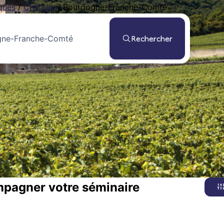
ques
/
Château
/
Bourgogne-Franche-Comté
Rechercher
mpagner votre séminaire