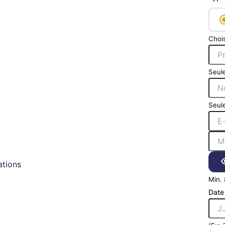
Chois
Seule
Seule
tions
Min. 
Date