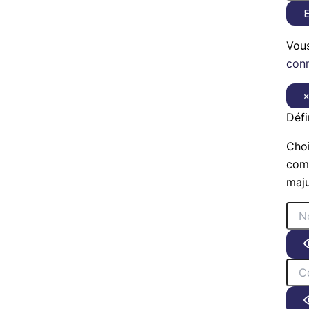
E
Vou
con
Défi
Choi
comp
maju