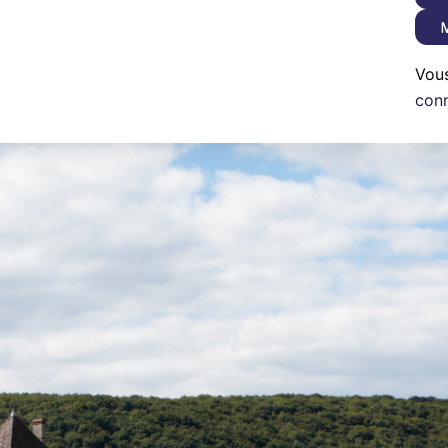
M
Vou
con