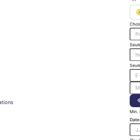
Chois
Seule
Seule
tions
Min. 
Date