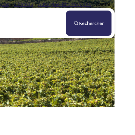
ques
/
Château
/
Auvergne-Rhône-Alpes
/
Cantal
Rechercher