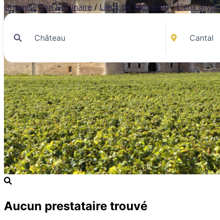
Organise Ton Séminaire
/
Lieux de séminaire
/
Lieux atypi
Aucun prestataire trouvé