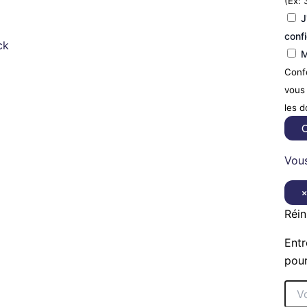
(Ex: 
J
confi
ck
M
Confo
vous 
les 
C
Vous
Réin
Entr
pour