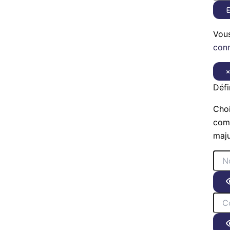
E
Vou
con
Défi
Choi
comp
maju