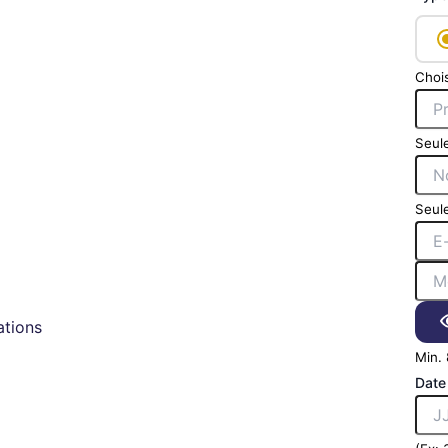
Chois
Seule
Seule
tions
Min. 
Date