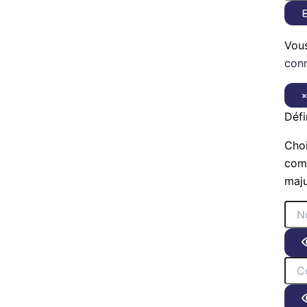
E
Vou
con
Défi
Choi
comp
maju