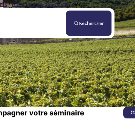
nts
/
Hôtel
/
Hauts-de-France
/
Nord
Rechercher
mpagner votre séminaire