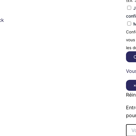
(Ex: 
J
confi
ck
M
Confo
vous 
les 
C
Vous
Réin
Entr
pour