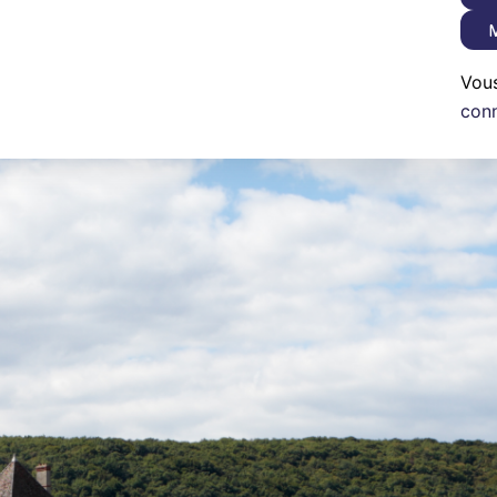
M
Vou
con