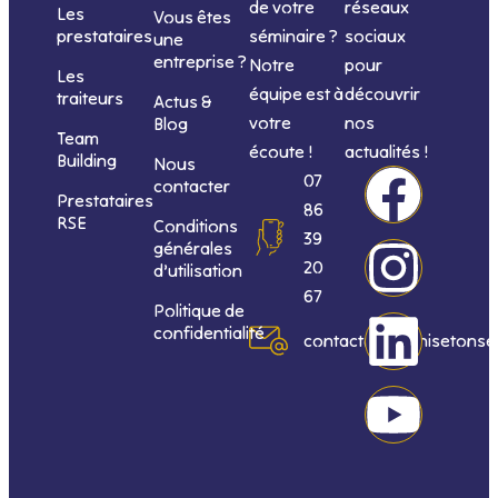
de votre
réseaux
Les
Vous êtes
séminaire ?
sociaux
prestataires
une
entreprise ?
Notre
pour
Les
équipe est à
découvrir
traiteurs
Actus &
votre
nos
Blog
Team
écoute !
actualités !
Building
Nous
F
I
L
Y
07
contacter
Prestataires
86
RSE
Conditions
a
n
i
o
39
générales
20
d’utilisation
c
s
n
u
67
Politique de
confidentialité
e
t
k
t
contact@organisetonse
b
a
e
u
o
g
d
b