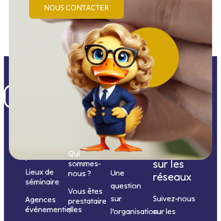
NOUS CONTACTER
Nos
catégories
Nous
Nous
Informations
de
contacter
suivre
Qui
prestations
sur les
sommes-
Lieux de
Une
nous ?
réseaux
séminaire
question
Vous êtes
sur
Suivez-nous
Agences
prestataire
événementielles
?
l’organisation
sur les