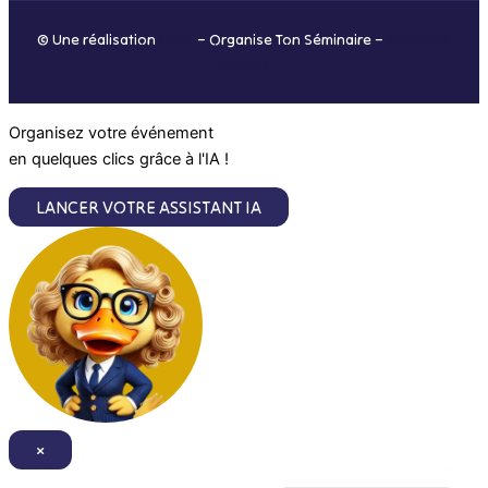
o
r
i
e
© Une réalisation
H-TIC
– Organise Ton Séminaire –
Mentions
k
a
n
légales
m
Organisez votre événement
en quelques clics grâce à l'IA !
LANCER VOTRE ASSISTANT IA
×