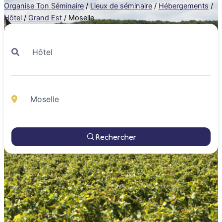
Organise Ton Séminaire
/
Lieux de séminaire
/
Hébergements
/
Hôtel
/
Grand Est
/
Moselle
Rechercher