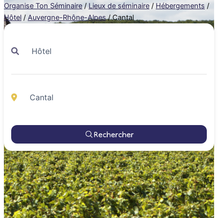
Organise Ton Séminaire
/
Lieux de séminaire
/
Hébergements
/
Hôtel
/
Auvergne-Rhône-Alpes
/
Cantal
Rechercher