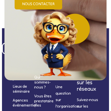
NOUS CONTACTER
Nos
catégories
Nous
Nous
Informations
de
contacter
suivre
Qui
prestations
sur les
sommes-
Lieux de
Une
nous ?
réseaux
séminaire
question
Vous êtes
sur
Suivez-nous
Agences
prestataire
événementielles
?
l’organisation
sur les