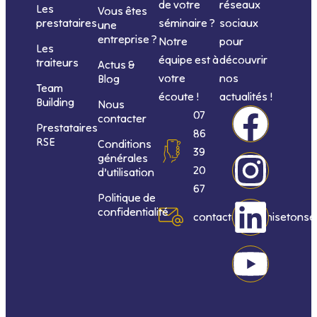
de votre
réseaux
Les
Vous êtes
séminaire ?
sociaux
prestataires
une
entreprise ?
Notre
pour
Les
équipe est à
découvrir
traiteurs
Actus &
votre
nos
Blog
Team
écoute !
actualités !
Building
Nous
F
I
L
Y
07
contacter
Prestataires
86
RSE
Conditions
a
n
i
o
39
générales
20
d’utilisation
c
s
n
u
67
Politique de
confidentialité
e
t
k
t
contact@organisetonse
b
a
e
u
o
g
d
b