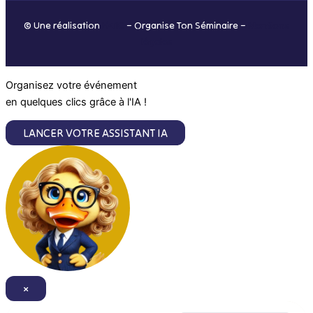
o
r
i
e
© Une réalisation
H-TIC
– Organise Ton Séminaire –
Mentions
k
a
n
légales
m
Organisez votre événement
en quelques clics grâce à l'IA !
LANCER VOTRE ASSISTANT IA
×