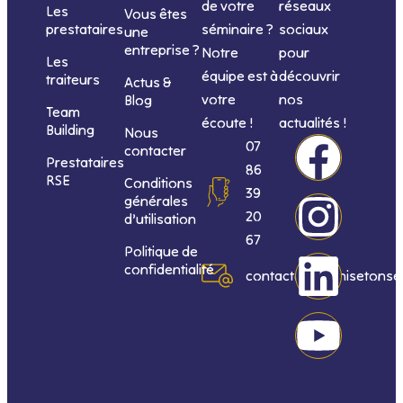
de votre
réseaux
Les
Vous êtes
séminaire ?
sociaux
prestataires
une
entreprise ?
Notre
pour
Les
équipe est à
découvrir
traiteurs
Actus &
votre
nos
Blog
Team
écoute !
actualités !
Building
Nous
F
I
L
Y
07
contacter
Prestataires
86
RSE
Conditions
a
n
i
o
39
générales
20
d’utilisation
c
s
n
u
67
Politique de
confidentialité
e
t
k
t
contact@organisetonse
b
a
e
u
o
g
d
b