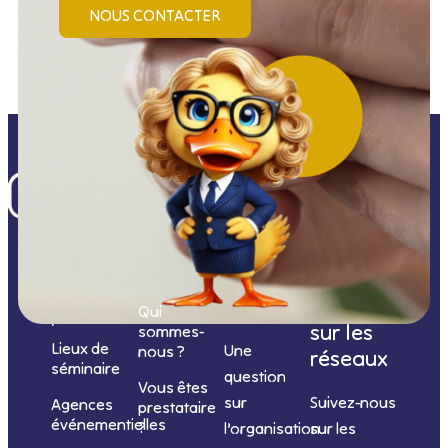
NOUS CONTACTER
Nos
catégories
Nous
Nous
Informations
de
contacter
suivre
Qui
prestations
sur les
sommes-
Lieux de
Une
nous ?
réseaux
séminaire
question
Vous êtes
sur
Suivez-nous
Agences
prestataire
événementielles
?
l’organisation
sur les