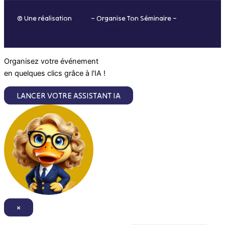
o
r
i
e
© Une réalisation
H-TIC
– Organise Ton Séminaire –
Mentions
k
a
n
légales
m
Organisez votre événement
en quelques clics grâce à l'IA !
LANCER VOTRE ASSISTANT IA
×