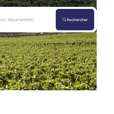
ire
/
Occitanie
/
Pyrénées-Orientales (66)
Rechercher