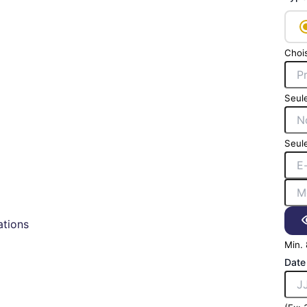
Chois
Seule
Seule
tions
Min. 
Date