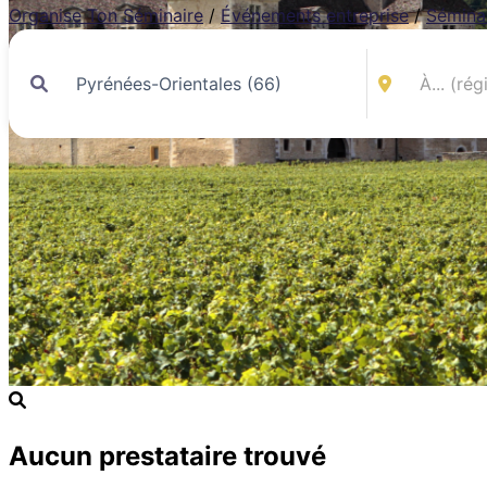
Organise Ton Séminaire
/
Événements entreprise
/
Sémina
Aucun prestataire trouvé