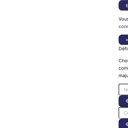
E
Vou
con
Défi
Choi
comp
maju