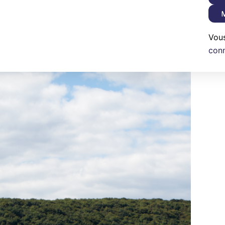
M
Vou
con