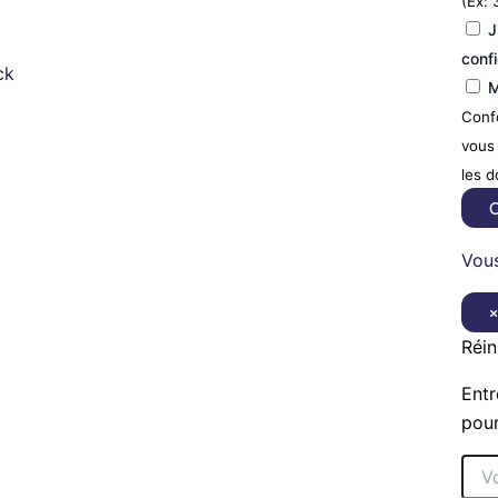
(Ex: 
J
confi
ck
M
Confo
vous 
les 
C
Vous
Réin
Entr
pour