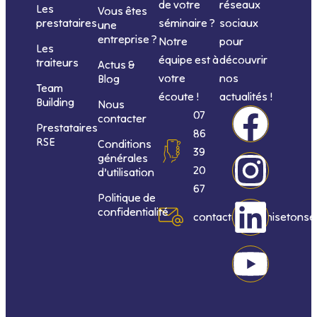
de votre
réseaux
Les
Vous êtes
séminaire ?
sociaux
prestataires
une
entreprise ?
Notre
pour
Les
équipe est à
découvrir
traiteurs
Actus &
votre
nos
Blog
Team
écoute !
actualités !
Building
Nous
F
I
L
Y
07
contacter
Prestataires
86
RSE
Conditions
a
n
i
o
39
générales
20
d’utilisation
c
s
n
u
67
Politique de
confidentialité
e
t
k
t
contact@organisetonse
b
a
e
u
o
g
d
b