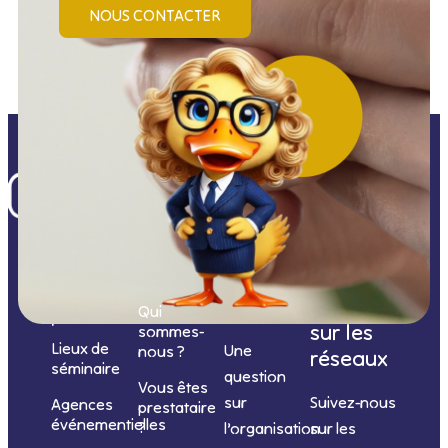
NOUS CONTACTER
Nos
catégories
Nous
Nous
Informations
de
contacter
suivre
Qui
prestations
sur les
sommes-
Lieux de
Une
nous ?
réseaux
séminaire
question
Vous êtes
sur
Suivez-nous
Agences
prestataire
événementielles
?
l’organisation
sur les