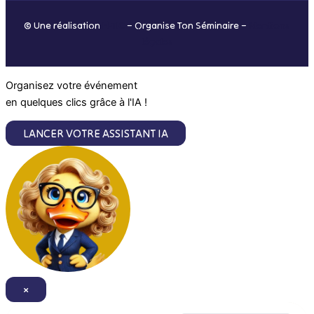
o
r
i
e
© Une réalisation
H-TIC
– Organise Ton Séminaire –
Mentions
k
a
n
légales
m
Organisez votre événement
en quelques clics grâce à l'IA !
LANCER VOTRE ASSISTANT IA
×