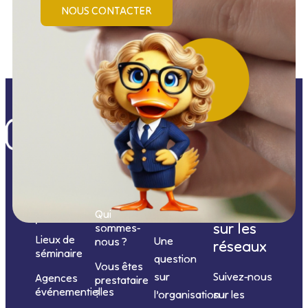
NOUS CONTACTER
Nos
catégories
Nous
Nous
Informations
de
contacter
suivre
Qui
prestations
sur les
sommes-
Lieux de
Une
nous ?
réseaux
séminaire
question
Vous êtes
sur
Suivez-nous
Agences
prestataire
événementielles
?
l’organisation
sur les