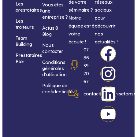
de votre
réseaux
Les
Vous êtes
séminaire ?
sociaux
prestataires
une
entreprise ?
Notre
pour
Les
équipe est à
découvrir
traiteurs
Actus &
votre
nos
Blog
Team
écoute !
actualités !
Building
Nous
F
I
L
Y
07
contacter
Prestataires
86
RSE
Conditions
a
n
i
o
39
générales
20
d’utilisation
c
s
n
u
67
Politique de
confidentialité
e
t
k
t
contact@organisetonse
b
a
e
u
o
g
d
b