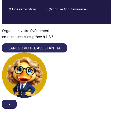
o
r
i
e
© Une réalisation
H-TIC
– Organise Ton Séminaire –
Mentions
k
a
n
légales
m
Organisez votre événement
en quelques clics grâce à l'IA !
LANCER VOTRE ASSISTANT IA
×