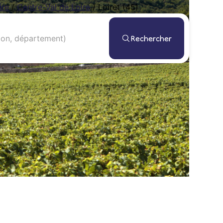
ire
/
Centre-Val de Loire
/
Loiret (45)
Rechercher