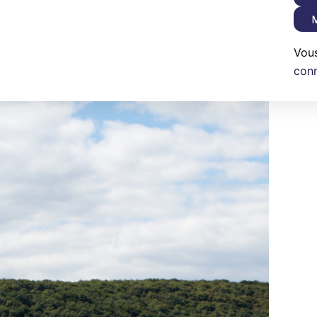
M
Vou
con