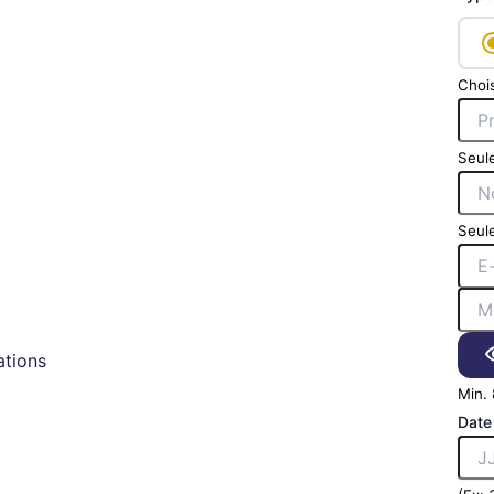
Chois
Seule
Seule
tions
Min. 
Date