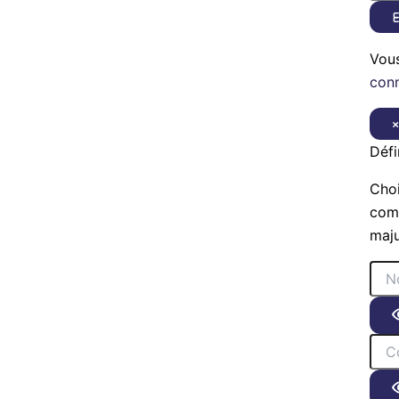
E
Vou
con
Défi
Choi
comp
maju