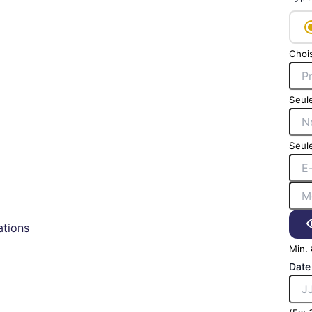
Chois
Seule
Seule
tions
Min. 
Date