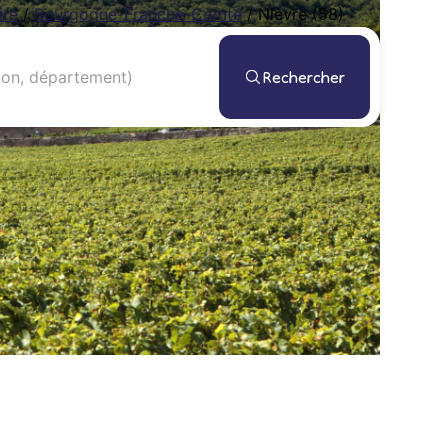
ire
/
Bourgogne-Franche-Comté
/
Nièvre (58)
Rechercher