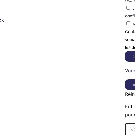
(Ex: 
J
confi
ck
M
Confo
vous 
les 
C
Vous
Réin
Entr
pour