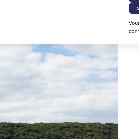
M
Vou
con