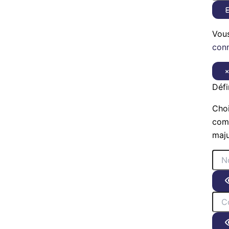
E
Vou
con
Défi
Choi
comp
maju