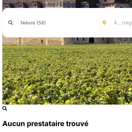
Organise Ton Séminaire
/
Événements entreprise
/
Sémina
Aucun prestataire trouvé