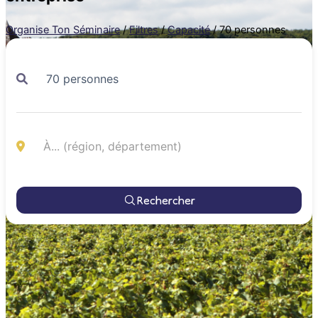
Organise Ton Séminaire
/
Filtres
/
Capacité
/
70 personnes
Rechercher