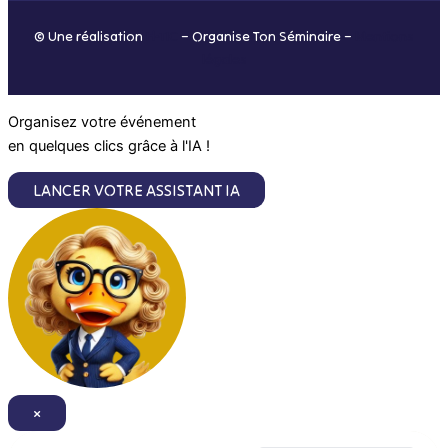
o
r
i
e
© Une réalisation
H-TIC
– Organise Ton Séminaire –
Mentions
k
a
n
légales
m
Organisez votre événement
en quelques clics grâce à l'IA !
LANCER VOTRE ASSISTANT IA
×