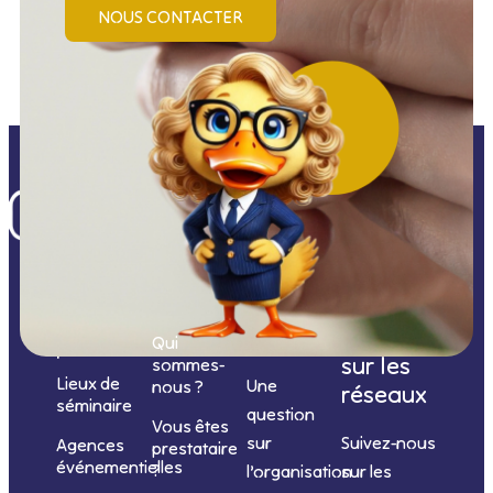
NOUS CONTACTER
Nos
catégories
Nous
Nous
Informations
de
contacter
suivre
Qui
prestations
sur les
sommes-
Lieux de
Une
nous ?
réseaux
séminaire
question
Vous êtes
sur
Suivez-nous
Agences
prestataire
événementielles
?
l’organisation
sur les