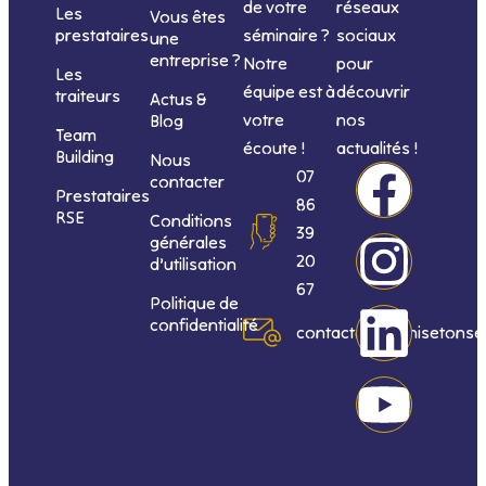
de votre
réseaux
Les
Vous êtes
séminaire ?
sociaux
prestataires
une
entreprise ?
Notre
pour
Les
équipe est à
découvrir
traiteurs
Actus &
votre
nos
Blog
Team
écoute !
actualités !
Building
Nous
F
I
L
Y
07
contacter
Prestataires
86
RSE
Conditions
a
n
i
o
39
générales
20
d’utilisation
c
s
n
u
67
Politique de
confidentialité
e
t
k
t
contact@organisetonse
b
a
e
u
o
g
d
b