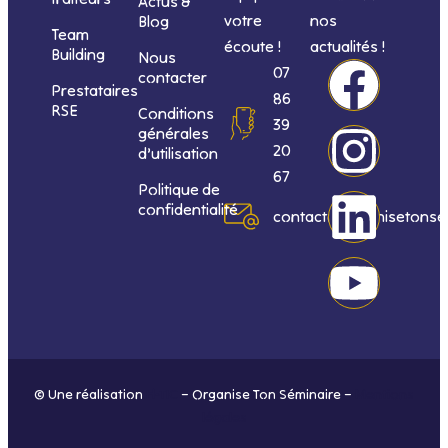
Actus &
votre
nos
Blog
Team
écoute !
actualités !
Building
Nous
F
I
L
Y
07
contacter
Prestataires
86
RSE
Conditions
a
n
i
o
39
générales
20
d’utilisation
c
s
n
u
67
Politique de
confidentialité
e
t
k
t
contact@organisetonse
b
a
e
u
o
g
d
b
o
r
i
e
© Une réalisation
H-TIC
– Organise Ton Séminaire –
Mentions
k
a
n
légales