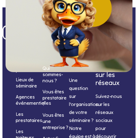
Nos
catégories
Nous
Nous
Informations
de
contacter
suivre
Qui
prestations
sur les
sommes-
Lieux de
Une
nous ?
réseaux
séminaire
question
Vous êtes
sur
Suivez-nous
Agences
prestataire
événementielles
?
l’organisation
sur les
de votre
réseaux
Les
Vous êtes
séminaire ?
sociaux
prestataires
une
entreprise ?
Notre
pour
Les
équipe est à
découvrir
traiteurs